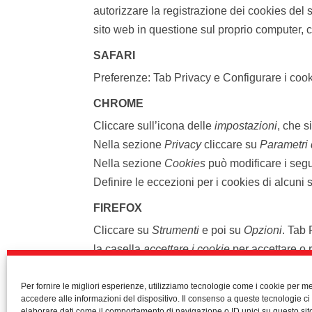
autorizzare la registrazione dei cookies del 
sito web in questione sul proprio computer, 
SAFARI
Preferenze: Tab Privacy e Configurare i cook
CHROME
Cliccare sull’icona delle
impostazioni
, che s
Nella sezione
Privacy
cliccare su
Parametri 
Nella sezione
Cookies
può modificare i segue
Definire le eccezioni per i cookies di alcuni 
FIREFOX
Cliccare su
Strumenti
e poi su
Opzioni
. Tab 
la casella
accettare i cookie
per accettare o r
predetta accettazione o rifiuto i singoli siti
Per fornire le migliori esperienze, utilizziamo tecnologie come i cookie per 
OPERA
accedere alle informazioni del dispositivo. Il consenso a queste tecnologie ci
elaborare dati come il comportamento di navigazione o ID unici su questo sit