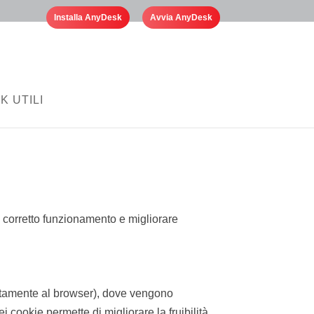
Installa AnyDesk
Avvia AnyDesk
K UTILI
il corretto funzionamento e migliorare
solitamente al browser), dove vengono
i cookie permette di migliorare la fruibilità