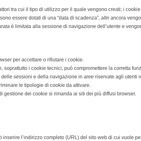
ttori tra cui il tipo di utilizzo per il quale vengono creati; i co
ssono essere dotati di una “data di scadenza”, altri ancora vengon
 durata è limitata alla sessione di navigazione dell’utente e veng
owser per accettare o rifiutare i cookie.
e, soprattutto i cookie tecnici, può compromettere la corretta fun
i delle sessioni e della navigazione in aree riservate agli utenti 
iminare le tipologie di cookie da attivare.
i gestione dei cookie si rimanda ai siti dei più diffusi browser.
b
inserire l’indirizzo completo (URL) del sito web di cui vuole pe