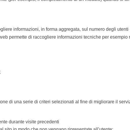
ogliere informazioni, in forma aggregata, sul numero degli utenti 
to web permette di raccogliere informazioni tecniche per esempio r
;
e di una serie di criteri selezionati al fine di migliorare il serv
ente durante visite precedenti
al sito in modo che non vengano ripresentate all’utente;