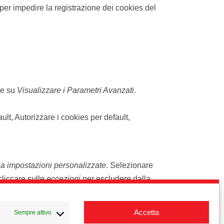
 per impedire la registrazione dei cookies del
re su
Visualizzare i Parametri Avanzati
.
lt, Autorizzare i cookies per default,
zza impostazioni personalizzate
. Selezionare
 cliccare sulle
eccezioni
per escludere dalla
o terminale.
Accetta
Sempre attivo