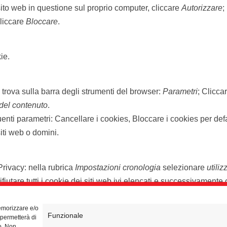
sito web in questione sul proprio computer, cliccare
Autorizzare
;
cliccare
Bloccare
.
ie.
i trova sulla barra degli strumenti del browser:
Parametri
; Clicca
del contenuto
.
nti parametri: Cancellare i cookies, Bloccare i cookies per defau
siti web o domini.
Privacy: nella rubrica
Impostazioni cronologia
selezionare
utili
ifiutare tutti i cookie dei siti web ivi elencati e successivamente
 web, sempre per quel che riguarda l’installazione di cookie sul su
memorizzare e/o
Funzionale
 permetterà di
o. Non